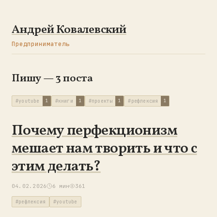
Андрей Ковалевский
Предприниматель
Пишу — 3 поста
#youtube
1
#книги
1
#проекты
1
#рефлексия
1
Почему перфекционизм
мешает нам творить и что с
этим делать?
04.02.2026
6 мин
361
#рефлексия
#youtube